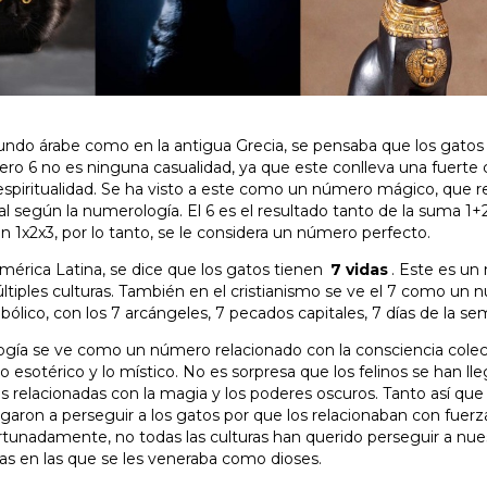
undo árabe como en la antigua Grecia, se pensaba que los gatos
ro 6 no es ninguna casualidad, ya que este conlleva una fuerte 
spiritualidad. Se ha visto a este como un número mágico, que ref
al según la numerología. El 6 es el resultado tanto de la suma 
ón 1x2x3, por lo tanto, se le considera un número perfecto.
érica Latina, se dice que los gatos tienen
7 vidas
. Este es u
tiples culturas. También en el cristianismo se ve el 7 como un
ólico, con los 7 arcángeles, 7 pecados capitales, 7 días de la se
gía se ve como un número relacionado con la consciencia colect
 lo esotérico y lo místico. No es sorpresa que los felinos se han ll
 relacionadas con la magia y los poderes oscuros. Tanto así que
garon a perseguir a los gatos por que los relacionaban con fuerz
ortunadamente, no todas las culturas han querido perseguir a nue
tras en las que se les veneraba como dioses.