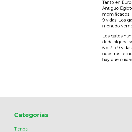
Tanto en Euro
Antiguo Egipto
momificados. L
9 vidas. Los ga
menudo vemos 
Los gatos han 
duda alguna s
6 o 7 o 9 vida
nuestros felin
hay que cuidar
Categorías
Tienda