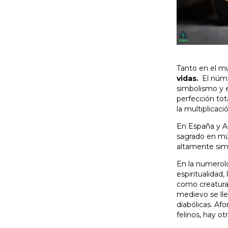
Tanto en el m
vidas.
El núme
simbolismo y e
perfección tot
la multiplicaci
En España y Am
sagrado en múl
altamente simb
En la numerolo
espiritualidad,
como creaturas
medievo se lle
diabólicas. Af
felinos, hay o