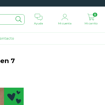
0
Ayuda
Mi cuenta
Mi carrito
ontacto
nen 7