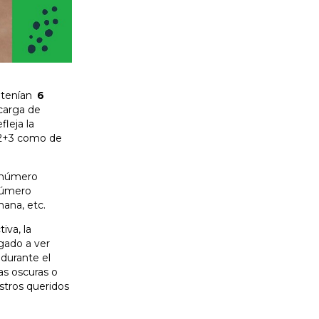
 tenían
6
carga de
leja la
1+2+3 como de
n número
 número
mana, etc.
iva, la
egado a ver
 durante el
as oscuras o
stros queridos