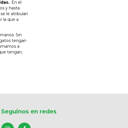
idas.
En el
os y hasta
e le atribuían
r la que a
umanos. Sin
 gatos tengan
y amamos a
 que tengan,
Seguinos en redes