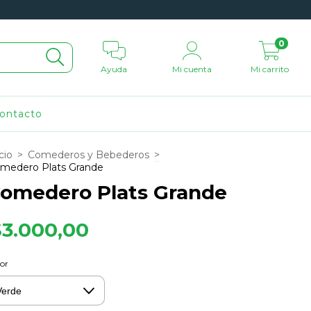
0
Ayuda
Mi cuenta
Mi carrito
ontacto
cio
>
Comederos y Bebederos
>
medero Plats Grande
omedero Plats Grande
$3.000,00
or