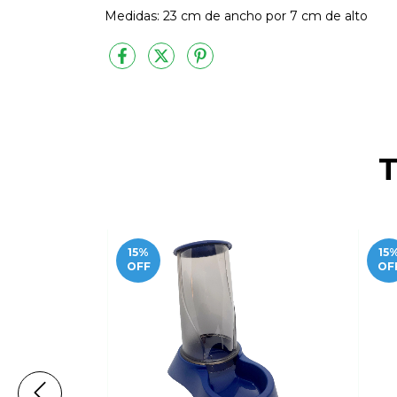
Medidas: 23 cm de ancho por 7 cm de alto
T
15
%
15
OFF
OF