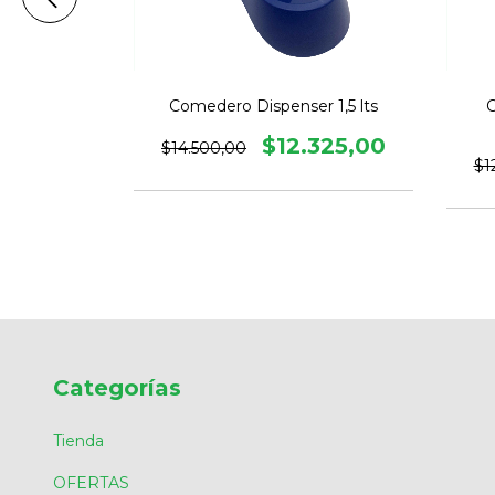
 Plegable
Comedero Dispenser 1,5 lts
C
00
$12.325,00
$14.500,00
$1
Categorías
Tienda
OFERTAS